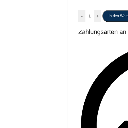
-
+
In den War
Zahlungsarten an