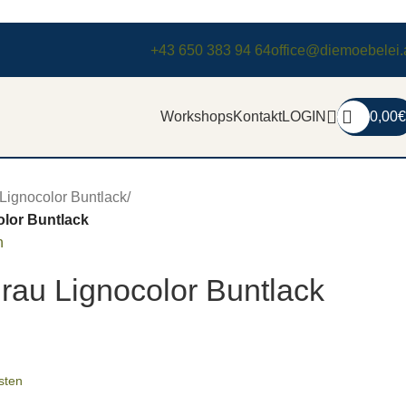
+43 650 383 94 64
office@diemoebelei.
Workshops
Kontakt
LOGIN
0,00
€
Lignocolor Buntlack
/
lor Buntlack
n
rau Lignocolor Buntlack
sten