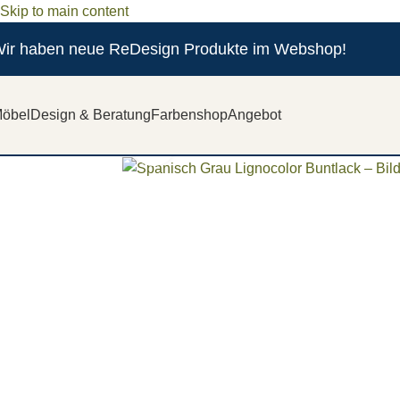
Skip to main content
ir haben neue ReDesign Produkte im Webshop!
öbel
Design & Beratung
Farbenshop
Angebot
Zum vergrößern anklicken