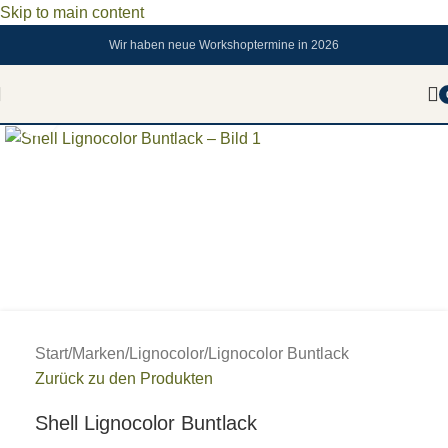
Skip to main content
Wir haben neue Workshoptermine in 2026
Zum vergrößern anklicken
Start
/
Marken
/
Lignocolor
/
Lignocolor Buntlack
Zurück zu den Produkten
Shell Lignocolor Buntlack