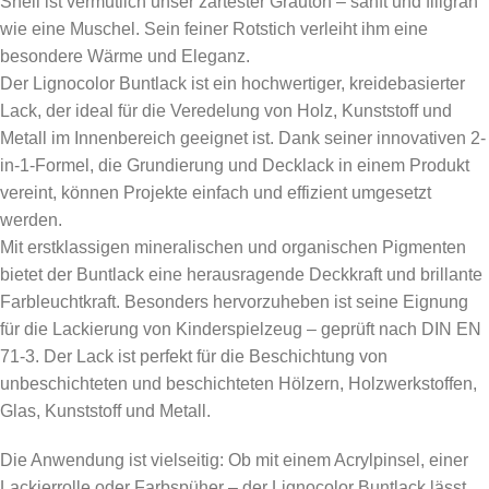
Shell ist vermutlich unser zartester Grauton – sanft und filigran
wie eine Muschel. Sein feiner Rotstich verleiht ihm eine
besondere Wärme und Eleganz.
Der Lignocolor Buntlack ist ein hochwertiger, kreidebasierter
Lack, der ideal für die Veredelung von Holz, Kunststoff und
Metall im Innenbereich geeignet ist. Dank seiner innovativen 2-
in-1-Formel, die Grundierung und Decklack in einem Produkt
vereint, können Projekte einfach und effizient umgesetzt
werden.
Mit erstklassigen mineralischen und organischen Pigmenten
bietet der Buntlack eine herausragende Deckkraft und brillante
Farbleuchtkraft. Besonders hervorzuheben ist seine Eignung
für die Lackierung von Kinderspielzeug – geprüft nach DIN EN
71-3. Der Lack ist perfekt für die Beschichtung von
unbeschichteten und beschichteten Hölzern, Holzwerkstoffen,
Glas, Kunststoff und Metall.
Die Anwendung ist vielseitig: Ob mit einem Acrylpinsel, einer
Lackierrolle oder Farbspüher – der Lignocolor Buntlack lässt