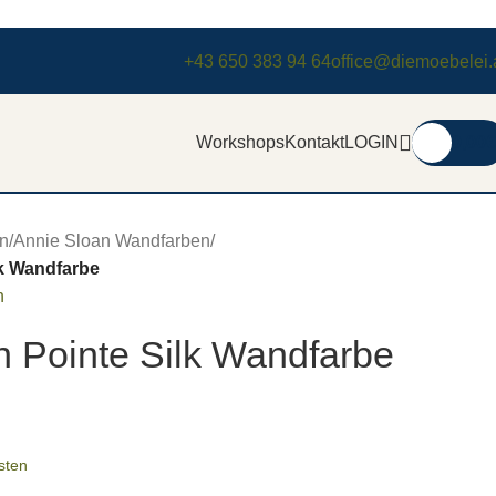
+43 650 383 94 64
office@diemoebelei.
Workshops
Kontakt
LOGIN
0,00
€
n
/
Annie Sloan Wandfarben
/
lk Wandfarbe
n
n Pointe Silk Wandfarbe
sten