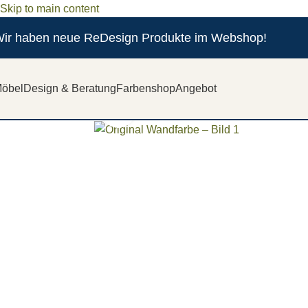
Skip to main content
ir haben neue ReDesign Produkte im Webshop!
öbel
Design & Beratung
Farbenshop
Angebot
Zum vergrößern anklicken