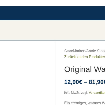
Start
/
Marken
/
Annie Sloa
Zurück zu den Produkte
Original W
12,90
€
–
81,90
inkl. MwSt.
zzgl.
Versandko
Ein cremiges, warmes We