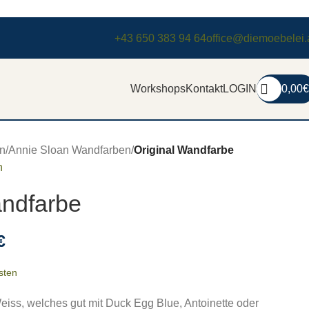
+43 650 383 94 64
office@diemoebelei.
Workshops
Kontakt
LOGIN
0,00
€
n
/
Annie Sloan Wandfarben
/
Original Wandfarbe
n
andfarbe
€
sten
iss, welches gut mit Duck Egg Blue, Antoinette oder