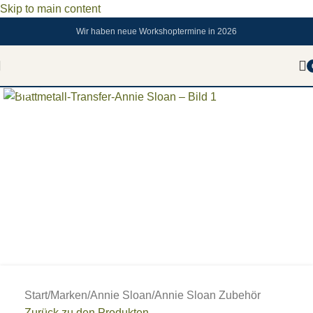
Skip to main content
Wir haben neue Workshoptermine in 2026
Zum vergrößern anklicken
Start
/
Marken
/
Annie Sloan
/
Annie Sloan Zubehör
Zurück zu den Produkten