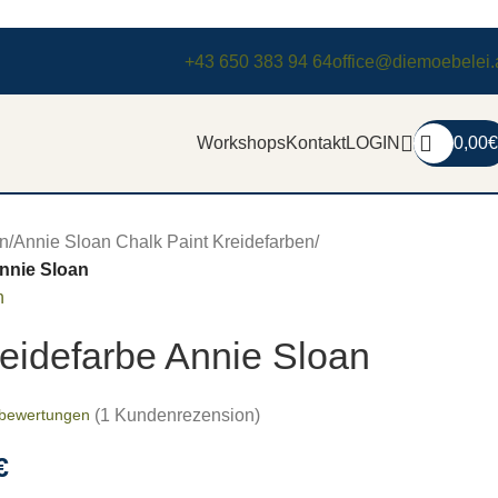
+43 650 383 94 64
office@diemoebelei.
Workshops
Kontakt
LOGIN
0,00
€
n
/
Annie Sloan Chalk Paint Kreidefarben
/
Annie Sloan
n
reidefarbe Annie Sloan
tbewertungen
(
1
Kundenrezension)
€