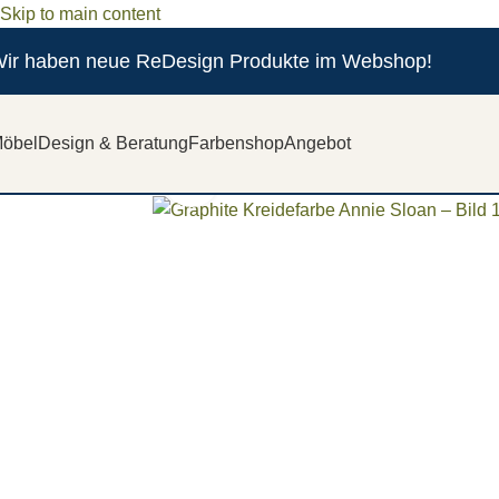
Skip to main content
ir haben neue ReDesign Produkte im Webshop!
öbel
Design & Beratung
Farbenshop
Angebot
Zum vergrößern anklicken