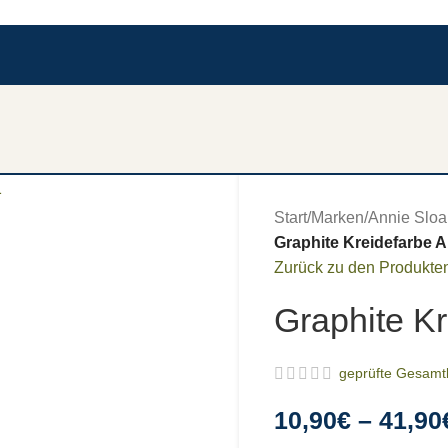
Start
/
Marken
/
Annie Sloa
Graphite Kreidefarbe 
Zurück zu den Produkte
Graphite K
geprüfte Gesam
10,90
€
–
41,90