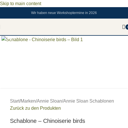
Skip to main content
Wir haben neue Workshoptermine in 2026
Zum vergrößern anklicken
Start
/
Marken
/
Annie Sloan
/
Annie Sloan Schablonen
Zurück zu den Produkten
Schablone – Chinoiserie birds