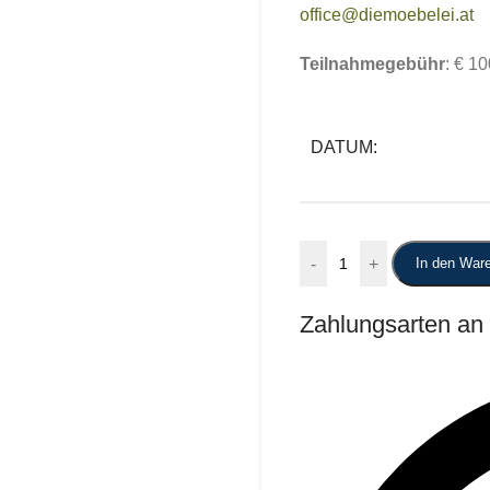
office@diemoebelei.at
Teilnahmegebühr
: € 10
DATUM:
-
+
In den War
Zahlungsarten an