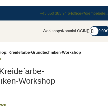
+43 650 383 94 64
office@diemoebelei.
Workshops
Kontakt
LOGIN
0,00
€
op: Kreidefarbe-Grundtechniken-Workshop
n
Kreidefarbe-
niken-Workshop
sten