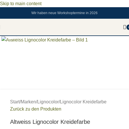
Skip to main content
Wir haben neue Workshoptermine in 2026
Zum vergrößern anklicken
Start
/
Marken
/
Lignocolor
/
Lignocolor Kreidefarbe
Zurück zu den Produkten
Altweiss Lignocolor Kreidefarbe