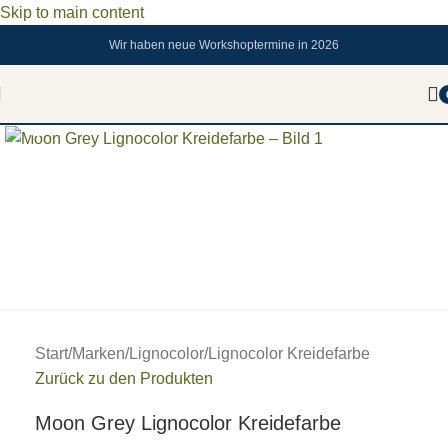
Skip to main content
Wir haben neue Workshoptermine in 2026
Zum vergrößern anklicken
Start
/
Marken
/
Lignocolor
/
Lignocolor Kreidefarbe
Zurück zu den Produkten
Moon Grey Lignocolor Kreidefarbe